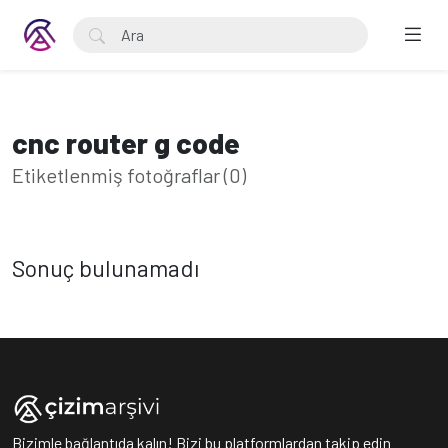
cnc router g code
Etiketlenmiş fotoğraflar (0)
Sonuç bulunamadı
Bizimle bağlantıda kalın! Bizi bu platformlardan takip edin