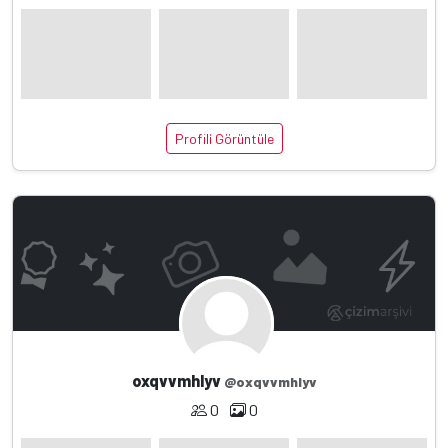
Profili Görüntüle
oxqvvmhlyv
@oxqvvmhlyv
0
0