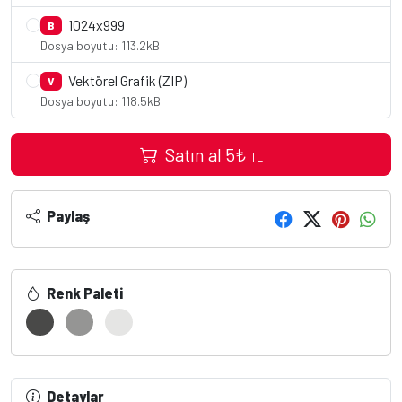
1024x999
B
Dosya boyutu: 113.2kB
Vektörel Grafik (ZIP)
V
Dosya boyutu: 118.5kB
Satın al
5
₺
TL
Paylaş
Renk Paleti
Detaylar