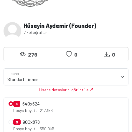
Hüseyin Aydemir (Founder)
7 Fotoğraflar
279
0
0
Lisans
Lisans detaylarını görüntüle
640x624
K
Dosya boyutu: 217.3kB
900x878
O
Dosya boyutu: 350.9kB